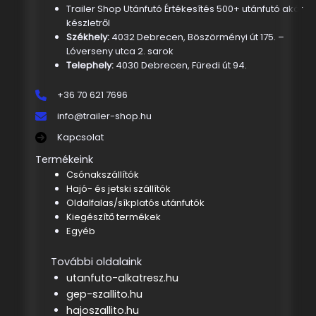
Trailer Shop Utánfutó Értékesítés 500+ utánfutó akár
készletről
Székhely:
4032 Debrecen, Böszörményi út 175. –
Lóverseny utca 2. sarok
Telephely:
4030 Debrecen, Füredi út 94.
+36 70 621 7696
info@trailer-shop.hu
Kapcsolat
Termékeink
Csónakszállítók
Hajó- és jetski szállítók
Oldalfalas/síkplatós utánfutók
Kiegészítő termékek
Egyéb
További oldalaink
utanfuto-alkatresz.hu
gep-szallito.hu
hajoszallito.hu