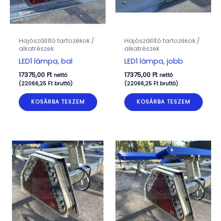
Hajószállító tartozékok /
Hajószállító tartozékok /
alkatrészek
alkatrészek
LED1 lámpa, bal
LED1 lámpa, jobb
17375,00
Ft
17375,00
Ft
nettó
nettó
(
22066,25
Ft
bruttó)
(
22066,25
Ft
bruttó)
KOSÁRBA TESZEM
KOSÁRBA TESZEM