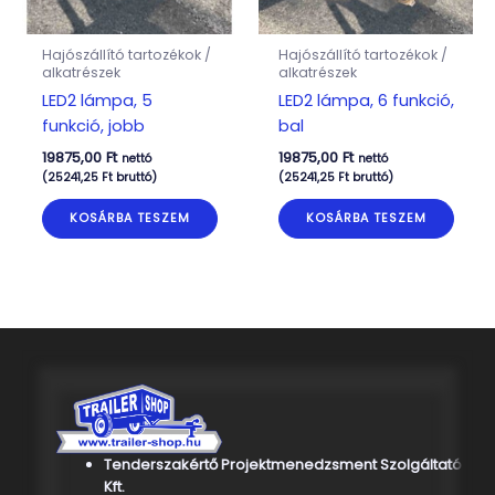
Hajószállító tartozékok /
Hajószállító tartozékok /
alkatrészek
alkatrészek
LED2 lámpa, 5
LED2 lámpa, 6 funkció,
funkció, jobb
bal
19875,00
Ft
19875,00
Ft
nettó
nettó
(
25241,25
Ft
bruttó)
(
25241,25
Ft
bruttó)
KOSÁRBA TESZEM
KOSÁRBA TESZEM
Tenderszakértő Projektmenedzsment Szolgáltató
Kft.