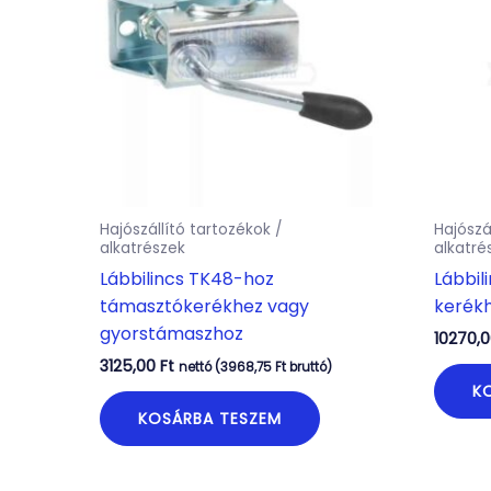
Hajószállító tartozékok /
Hajószá
alkatrészek
alkatré
Lábbilincs TK48-hoz
Lábbil
támasztókerékhez vagy
kerék
gyorstámaszhoz
10270,
3125,00
Ft
nettó (
3968,75
Ft
bruttó)
K
KOSÁRBA TESZEM