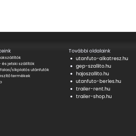
eink
További oldalaink
akszállítók
utanfuto-alkatresz.hu
 és jetski szállítók
gep-szallito.hu
falas/síkplatós utánfutók
hajoszallito.hu
észítő termékek
utanfuto-berles.hu
b
trailer-rent.hu
trailer-shop.hu