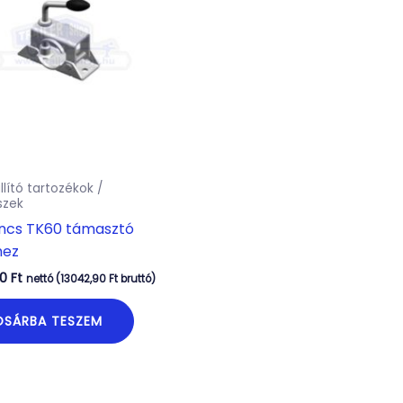
llító tartozékok /
szek
incs TK60 támasztó
hez
00
Ft
nettó (
13042,90
Ft
bruttó)
OSÁRBA TESZEM