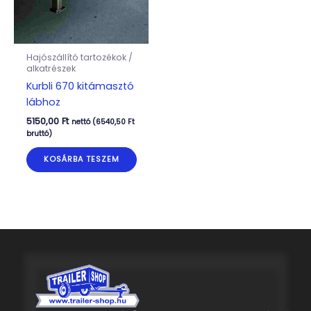
Hajószállító tartozékok /
alkatrészek
Kurbli 670 kitámasztó
lábhoz
5150,00
Ft
nettó (
6540,50
Ft
bruttó)
KOSÁRBA TESZEM