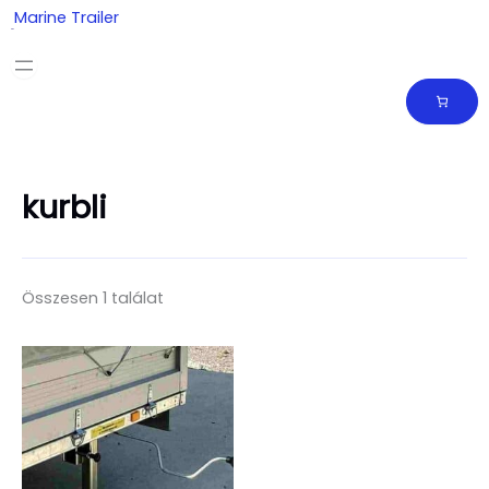
Skip
Marine Trailer
to
content
kurbli
Összesen 1 találat