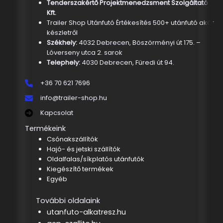
Tenderszakértő Projektmenedzsment Szolgáltató
Kft.
Trailer Shop Utánfutó Értékesítés 500+ utánfutó akár
készletről
Székhely:
4032 Debrecen, Böszörményi út 175. –
Lóverseny utca 2. sarok
Telephely:
4030 Debrecen, Füredi út 94.
+36 70 621 7696
info@trailer-shop.hu
Kapcsolat
Termékeink
Csónakszállítók
Hajó- és jetski szállítók
Oldalfalas/síkplatós utánfutók
Kiegészítő termékek
Egyéb
További oldalaink
utanfuto-alkatresz.hu