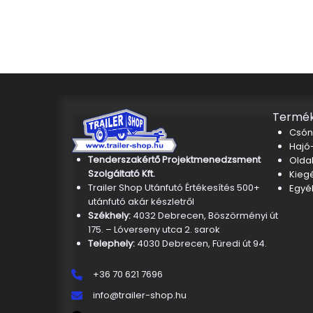
Termék
Csón
Hajó-
Tenderszakértő Projektmenedzsment
Oldal
Szolgáltató Kft.
Kieg
Trailer Shop Utánfutó Értékesítés 500+
Egyé
utánfutó akár készletről
Székhely:
4032 Debrecen, Böszörményi út
175. – Lóverseny utca 2. sarok
Telephely:
4030 Debrecen, Füredi út 94.
+36 70 621 7696
info@trailer-shop.hu