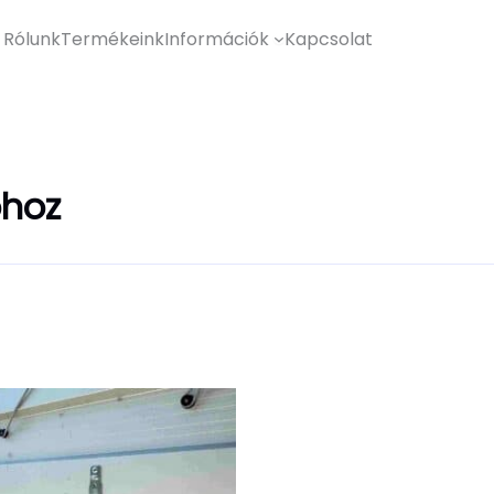
Rólunk
Termékeink
Információk
Kapcsolat
óhoz