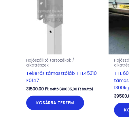
Hajószállító tartozékok /
Hajószá
alkatrészek
alkatré
Tekerős támasztóláb TTL45310
TTL 60
F0147
támas
1300kg
31500,00
Ft
nettó (
40005,00
Ft
bruttó)
39500
KOSÁRBA TESZEM
K