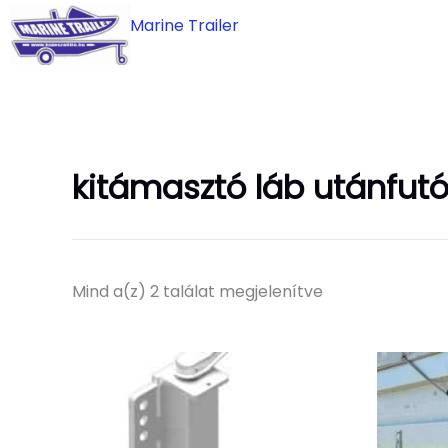
Skip
Marine Trailer
to
content
kitámasztó láb utánfut
Mind a(z) 2 találat megjelenítve