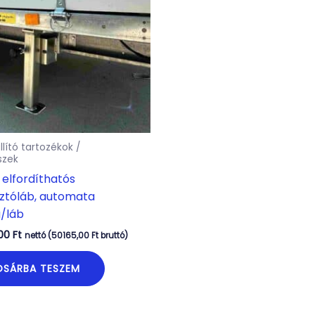
llító tartozékok /
szek
 elfordíthatós
ztóláb, automata
/láb
,00
Ft
nettó (
50165,00
Ft
bruttó)
OSÁRBA TESZEM