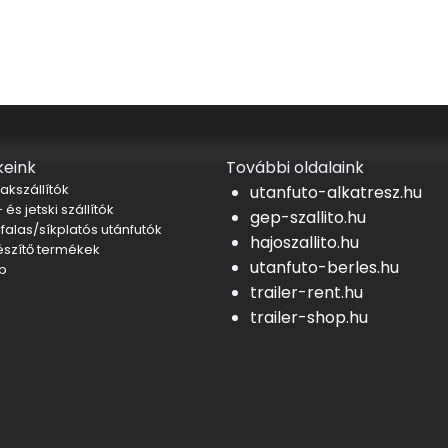
eink
További oldalaink
akszállítók
utanfuto-alkatresz.hu
 és jetski szállítók
gep-szallito.hu
falas/síkplatós utánfutók
hajoszallito.hu
észítő termékek
utanfuto-berles.hu
b
trailer-rent.hu
trailer-shop.hu