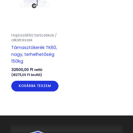
Hajószállító tartozékok /
alkatrészek
Támasztókerék TK60,
nagy, terhelhetőség
150kg
32500,00
Ft
nettó
(
41275,00
Ft
bruttó)
KOSÁRBA TESZEM