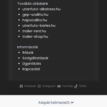
További oldalaink
utanfuto-alkatresz.hu
gep-szallito.hu
hajoszallito.hu
utanfuto-berles.hu
trailer-rent.hu
trailer-shop.hu
Információk
Rólunk
Szolgáltatások
Ügyintézés
Kapcsolat
Facebook
Instagram
YouTube
TikTok
Szerzői jog ©
2026 | Tenderszakértő
Projektmenedzsment Kft.