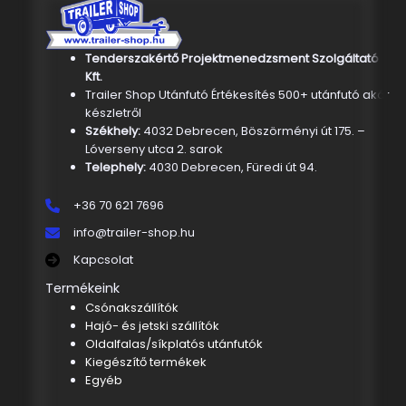
Tenderszakértő Projektmenedzsment Szolgáltató
Kft.
Trailer Shop Utánfutó Értékesítés 500+ utánfutó akár
készletről
Székhely:
4032 Debrecen, Böszörményi út 175. –
Lóverseny utca 2. sarok
Telephely:
4030 Debrecen, Füredi út 94.
+36 70 621 7696
info@trailer-shop.hu
Kapcsolat
Termékeink
Csónakszállítók
Hajó- és jetski szállítók
Oldalfalas/síkplatós utánfutók
Kiegészítő termékek
Egyéb