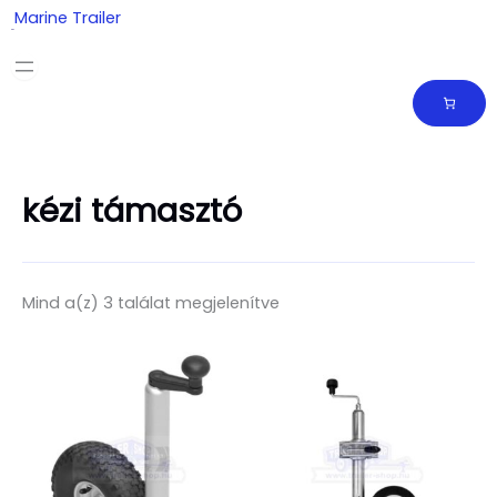
Skip
Marine Trailer
to
content
kézi támasztó
Mind a(z) 3 találat megjelenítve