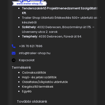
Tenderszakértő Projektmenedzsment Szolgáltató
Kft.
Trailer Shop Utánfutó Értékesítés 500+ utánfutó akár
készletről
Székhely:
4032 Debrecen, Böszörményi út 175. –
Lóverseny utca 2. sarok
Telephely:
4030 Debrecen, Füredi út 94.
+36 70 621 7696
info@trailer-shop.hu
Kapcsolat
Termékeink
Csónakszállítók
Hajó- és jetski szállítók
Oldalfalas/síkplatós utánfutók
Kiegészítő termékek
Egyéb
További oldalaink