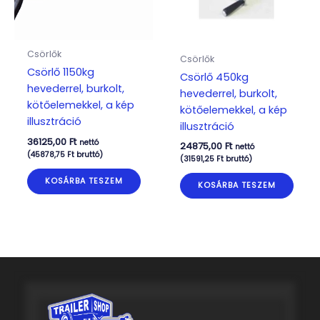
Csörlők
Csörlők
Csörlő 1150kg
Csörlő 450kg
hevederrel, burkolt,
hevederrel, burkolt,
kötőelemekkel, a kép
kötőelemekkel, a kép
illusztráció
illusztráció
36125,00
Ft
nettó
24875,00
Ft
nettó
(
45878,75
Ft
bruttó)
(
31591,25
Ft
bruttó)
KOSÁRBA TESZEM
KOSÁRBA TESZEM