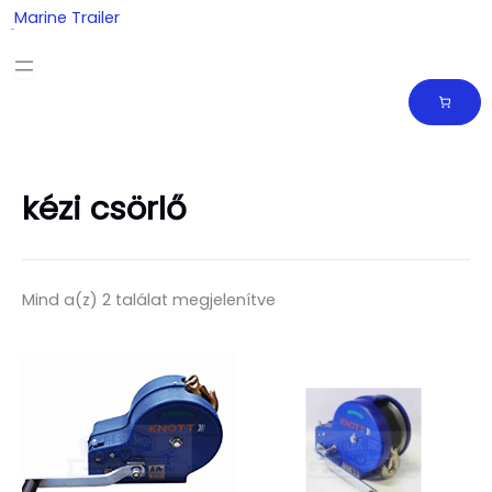
Skip
Marine Trailer
to
content
kézi csörlő
Mind a(z) 2 találat megjelenítve