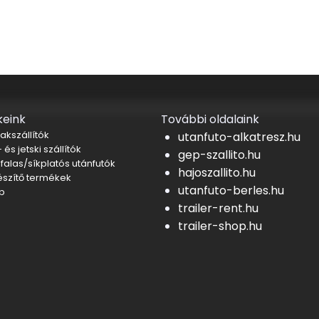
eink
További oldalaink
akszállítók
utanfuto-alkatresz.hu
 és jetski szállítók
gep-szallito.hu
falas/síkplatós utánfutók
hajoszallito.hu
észítő termékek
utanfuto-berles.hu
b
trailer-rent.hu
trailer-shop.hu