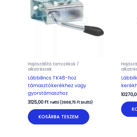
Hajószállító tartozékok /
Hajószá
alkatrészek
alkatré
Lábbilincs TK48-hoz
Lábbil
támasztókerékhez vagy
kerék
gyorstámaszhoz
10270,
3125,00
Ft
nettó (
3968,75
Ft
bruttó)
K
KOSÁRBA TESZEM