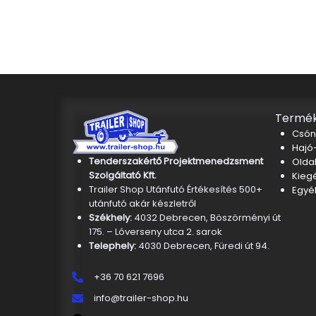
Termék
Csón
Hajó-
Tenderszakértő Projektmenedzsment
Oldal
Szolgáltató Kft.
Kieg
Trailer Shop Utánfutó Értékesítés 500+
Egyé
utánfutó akár készletről
Székhely:
4032 Debrecen, Böszörményi út
175. – Lóverseny utca 2. sarok
Telephely:
4030 Debrecen, Füredi út 94.
+36 70 621 7696
info@trailer-shop.hu