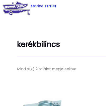
Skip
Marine Trailer
to
content
kerékbilincs
Mind a(z) 2 találat megjelenítve