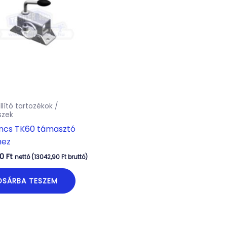
llító tartozékok /
szek
incs TK60 támasztó
hez
00
Ft
nettó (
13042,90
Ft
bruttó)
OSÁRBA TESZEM