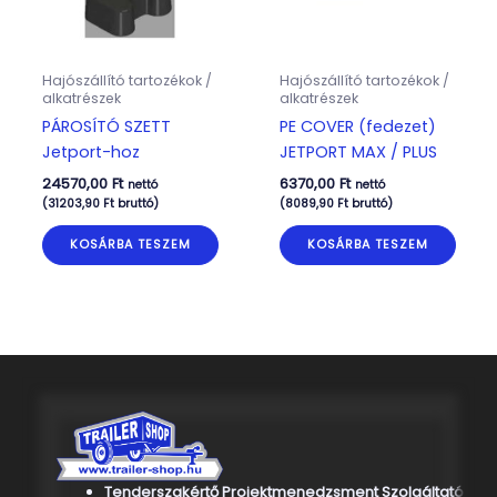
Hajószállító tartozékok /
Hajószállító tartozékok /
alkatrészek
alkatrészek
PÁROSÍTÓ SZETT
PE COVER (fedezet)
Jetport-hoz
JETPORT MAX / PLUS
24570,00
Ft
6370,00
Ft
nettó
nettó
(
31203,90
Ft
bruttó)
(
8089,90
Ft
bruttó)
KOSÁRBA TESZEM
KOSÁRBA TESZEM
Tenderszakértő Projektmenedzsment Szolgáltató