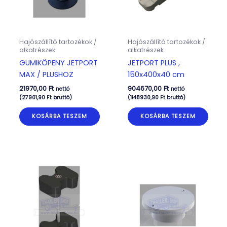
Hajószállító tartozékok /
Hajószállító tartozékok /
alkatrészek
alkatrészek
GUMIKÖPENY JETPORT
JETPORT PLUS ,
MAX / PLUSHOZ
150x400x40 cm
21970,00
Ft
904670,00
Ft
nettó
nettó
(
27901,90
Ft
bruttó)
(
1148930,90
Ft
bruttó)
KOSÁRBA TESZEM
KOSÁRBA TESZEM