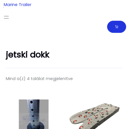
Skip
Marine Trailer
to
content
jetski dokk
Mind a(z) 4 találat megjelenítve