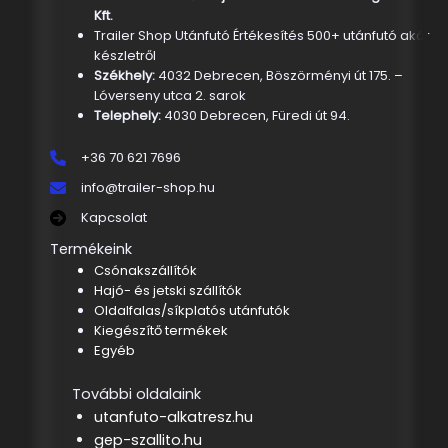
Kft.
Trailer Shop Utánfutó Értékesítés 500+ utánfutó akár
készletről
Székhely:
4032 Debrecen, Böszörményi út 175. –
Lóverseny utca 2. sarok
Telephely:
4030 Debrecen, Füredi út 94.
+36 70 621 7696
info@trailer-shop.hu
Kapcsolat
Termékeink
Csónakszállítók
Hajó- és jetski szállítók
Oldalfalas/síkplatós utánfutók
Kiegészítő termékek
Egyéb
További oldalaink
utanfuto-alkatresz.hu
gep-szallito.hu