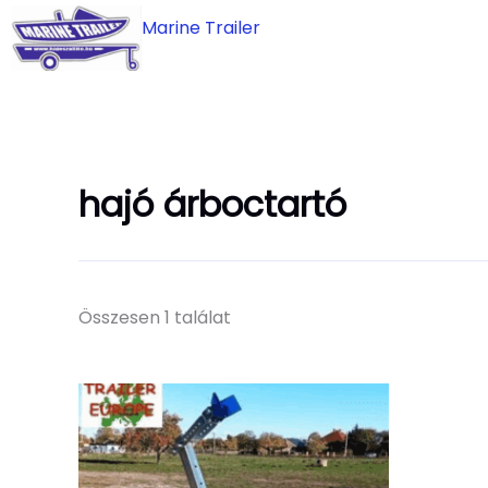
Skip
Marine Trailer
to
content
hajó árboctartó
Összesen 1 találat