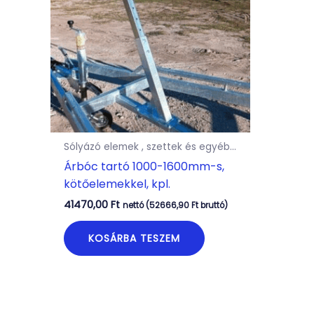
Sólyázó elemek , szettek és egyéb...
Árbóc tartó 1000-1600mm-s,
kötőelemekkel, kpl.
41470,00
Ft
nettó (
52666,90
Ft
bruttó)
KOSÁRBA TESZEM