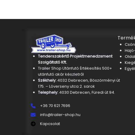
Termék
Csón
Hajó-
Tenderszakértő Projektmenedzsment
Oldal
Szolgáltató Kft.
Kieg
Trailer Shop Utánfutó Értékesítés 500+
Egyé
utánfutó akár készletről
Székhely:
4032 Debrecen, Böszörményi út
175. – Lóverseny utca 2. sarok
Telephely:
4030 Debrecen, Füredi út 94.
+36 70 621 7696
info@trailer-shop.hu
Kapcsolat