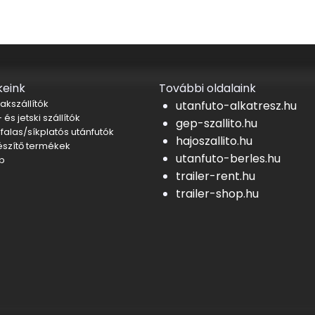
eink
További oldalaink
akszállítók
utanfuto-alkatresz.hu
 és jetski szállítók
gep-szallito.hu
falas/síkplatós utánfutók
hajoszallito.hu
észítő termékek
utanfuto-berles.hu
b
trailer-rent.hu
trailer-shop.hu