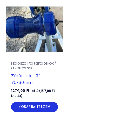
Hajószállító tartozékok /
alkatrészek
Zárósapka 3″,
70x30mm
1274,00
Ft
nettó (
1617,98
Ft
bruttó)
KOSÁRBA TESZEM