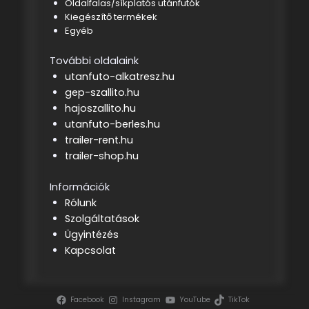
Oldalfalas/síkplatós utánfutók
Kiegészítő termékek
Egyéb
További oldalaink
utanfuto-alkatresz.hu
gep-szallito.hu
hajoszallito.hu
utanfuto-berles.hu
trailer-rent.hu
trailer-shop.hu
Információk
Rólunk
Szolgáltatások
Ügyintézés
Kapcsolat
Facebook
Instagram
YouTube
TikTok