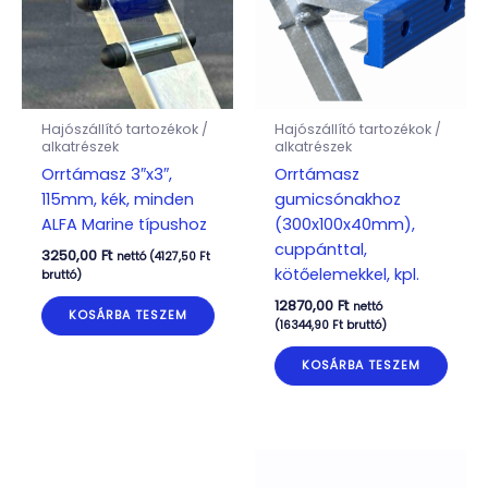
Hajószállító tartozékok /
Hajószállító tartozékok /
alkatrészek
alkatrészek
Orrtámasz 3″x3″,
Orrtámasz
115mm, kék, minden
gumicsónakhoz
ALFA Marine típushoz
(300x100x40mm),
cuppánttal,
3250,00
Ft
nettó (
4127,50
Ft
kötőelemekkel, kpl.
bruttó)
12870,00
Ft
nettó
KOSÁRBA TESZEM
(
16344,90
Ft
bruttó)
KOSÁRBA TESZEM