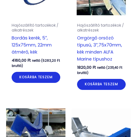
Hajószállító tartozékok /
Hajószállító tartozékok /
alkatrészek
alkatrészek
Bordás kerék, 5″,
Orrgörgő orsózó
125x75mm, 22mm
típusú, 3″,75x70mm,
átmérő, kék
kék minden ALFA
Marine típushoz
4160,00
Ft
nettó (
5283,20
Ft
bruttó)
1820,00
Ft
nettó (
2311,40
Ft
bruttó)
KOSÁRBA TESZEM
KOSÁRBA TESZEM