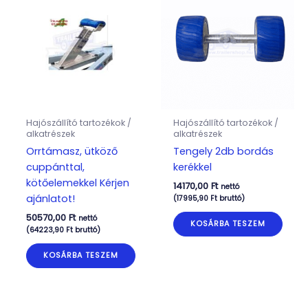
Hajószállító tartozékok /
Hajószállító tartozékok /
alkatrészek
alkatrészek
Orrtámasz, ütköző
Tengely 2db bordás
cuppánttal,
kerékkel
kötőelemekkel Kérjen
14170,00
Ft
nettó
ajánlatot!
(
17995,90
Ft
bruttó)
50570,00
Ft
nettó
KOSÁRBA TESZEM
(
64223,90
Ft
bruttó)
KOSÁRBA TESZEM