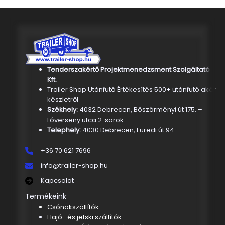
Tenderszakértő Projektmenedzsment Szolgáltató
Kft.
Trailer Shop Utánfutó Értékesítés 500+ utánfutó akár
készletről
Székhely:
4032 Debrecen, Böszörményi út 175. –
Lóverseny utca 2. sarok
Telephely:
4030 Debrecen, Füredi út 94.
+36 70 621 7696
info@trailer-shop.hu
Kapcsolat
Termékeink
Csónakszállítók
Hajó- és jetski szállítók