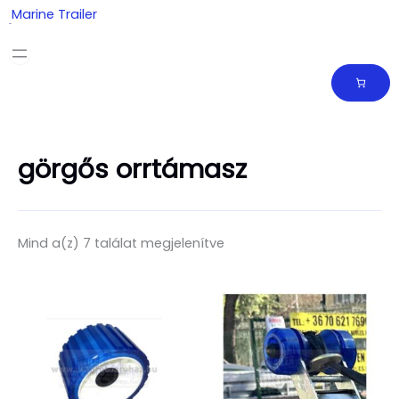
Skip
Marine Trailer
to
content
görgős orrtámasz
Mind a(z) 7 találat megjelenítve