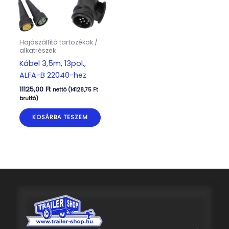
Hajószállító tartozékok /
alkatrészek
Kábel 3,5m, 13pol.,
ALFA-B 22040-hez
11125,00
Ft
nettó (
14128,75
Ft
bruttó)
KOSÁRBA TESZEM