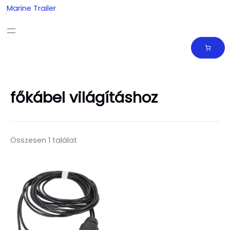
Skip
Marine Trailer
to
content
főkábel világításhoz
Összesen 1 találat