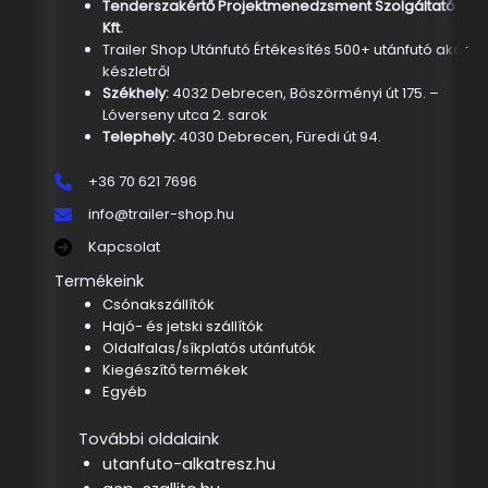
Tenderszakértő Projektmenedzsment Szolgáltató
Kft.
Trailer Shop Utánfutó Értékesítés 500+ utánfutó akár
készletről
Székhely:
4032 Debrecen, Böszörményi út 175. –
Lóverseny utca 2. sarok
Telephely:
4030 Debrecen, Füredi út 94.
+36 70 621 7696
info@trailer-shop.hu
Kapcsolat
Termékeink
Csónakszállítók
Hajó- és jetski szállítók
Oldalfalas/síkplatós utánfutók
Kiegészítő termékek
Egyéb
További oldalaink
utanfuto-alkatresz.hu