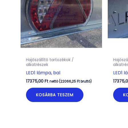
Hajószállító tartozékok /
Hajószá
alkatrészek
alkatré
LED1 lámpa, bal
LED1 l
17375,00
Ft
17375,
nettó (
22066,25
Ft
bruttó)
KOSÁRBA TESZEM
K