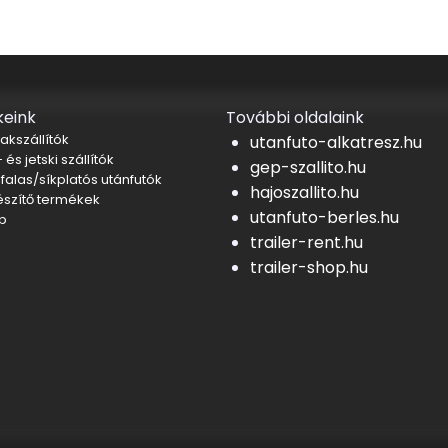
eink
További oldalaink
akszállítók
utanfuto-alkatresz.hu
 és jetski szállítók
gep-szallito.hu
falas/síkplatós utánfutók
hajoszallito.hu
észítő termékek
utanfuto-berles.hu
b
trailer-rent.hu
trailer-shop.hu