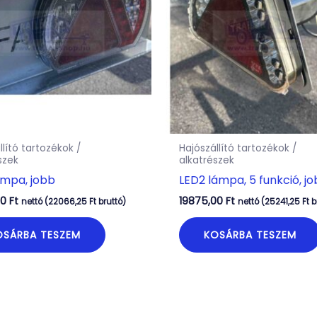
llító tartozékok /
Hajószállító tartozékok /
szek
alkatrészek
ámpa, jobb
LED2 lámpa, 5 funkció, j
00
Ft
19875,00
Ft
nettó (
22066,25
Ft
bruttó)
nettó (
25241,25
Ft
b
OSÁRBA TESZEM
KOSÁRBA TESZEM