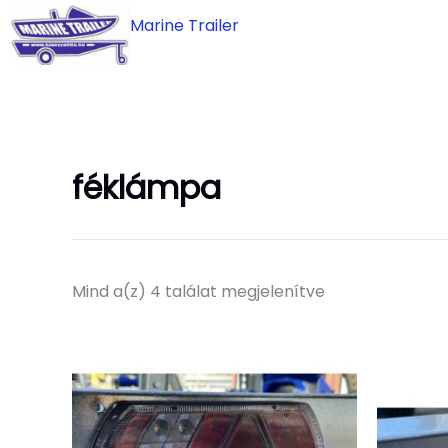
Skip
Marine Trailer
to
content
féklámpa
Mind a(z) 4 találat megjelenítve