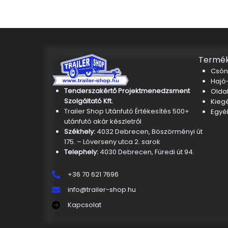
Termék
Csón
Hajó-
Tenderszakértő Projektmenedzsment
Oldal
Szolgáltató Kft.
Kieg
Trailer Shop Utánfutó Értékesítés 500+
Egyé
utánfutó akár készletről
Székhely:
4032 Debrecen, Böszörményi út
175. – Lóverseny utca 2. sarok
Telephely:
4030 Debrecen, Füredi út 94.
+36 70 621 7696
info@trailer-shop.hu
Kapcsolat