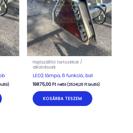
Hajószállító tartozékok /
alkatrészek
obb
LED2 lámpa, 6 funkció, bal
19875,00
Ft
ruttó)
nettó (
25241,25
Ft
bruttó)
KOSÁRBA TESZEM