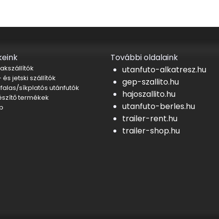
eink
További oldalaink
akszállítók
utanfuto-alkatresz.hu
 és jetski szállítók
gep-szallito.hu
falas/síkplatós utánfutók
hajoszallito.hu
észítő termékek
utanfuto-berles.hu
b
trailer-rent.hu
trailer-shop.hu