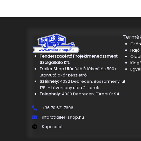
Termék
Csón
Hajó-
Tenderszakértő Projektmenedzsment
Oldal
Szolgáltató Kft.
Kieg
Trailer Shop Utánfutó Értékesítés 500+
Egyé
utánfutó akár készletről
Székhely:
4032 Debrecen, Böszörményi út
175. – Lóverseny utca 2. sarok
Telephely:
4030 Debrecen, Füredi út 94.
+36 70 621 7696
info@trailer-shop.hu
Kapcsolat