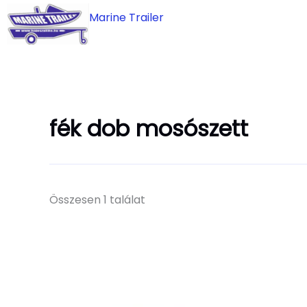
Skip
Marine Trailer
to
content
fék dob mosószett
Összesen 1 találat