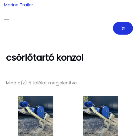
Skip
Marine Trailer
to
content
csörlőtartó konzol
Mind a(z) 5 találat megjelenítve