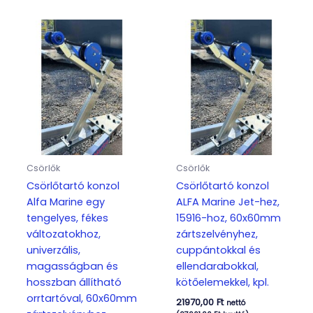
Csörlők
Csörlők
Csörlőtartó konzol
Csörlőtartó konzol
Alfa Marine egy
ALFA Marine Jet-hez,
tengelyes, fékes
15916-hoz, 60x60mm
változatokhoz,
zártszelvényhez,
univerzális,
cuppántokkal és
magasságban és
ellendarabokkal,
hosszban állítható
kötőelemekkel, kpl.
orrtartóval, 60x60mm
21970,00
Ft
nettó