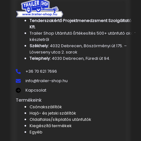
Tenderszakértő Projektmenedzsment Szolgáltató
Kft.
Trailer Shop Utánfutó Értékesítés 500+ utánfutó akár
készletről
Székhely:
4032 Debrecen, Böszörményi út 175. –
Lóverseny utca 2. sarok
Telephely:
4030 Debrecen, Füredi út 94.
+36 70 621 7696
info@trailer-shop.hu
Kapcsolat
Termékeink
Csónakszállítók
Hajó- és jetski szállítók
Oldalfalas/síkplatós utánfutók
Kiegészítő termékek
Egyéb