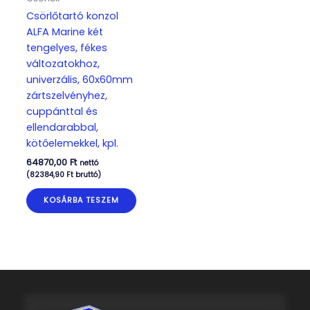
Csörlőtartó konzol
ALFA Marine két
tengelyes, fékes
változatokhoz,
univerzális, 60x60mm
zártszelvényhez,
cuppánttal és
ellendarabbal,
kötőelemekkel, kpl.
64870,00
Ft
nettó
(
82384,90
Ft
bruttó)
KOSÁRBA TESZEM