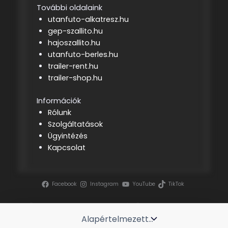
További oldalaink
utanfuto-alkatresz.hu
gep-szallito.hu
hajoszallito.hu
utanfuto-berles.hu
trailer-rent.hu
trailer-shop.hu
Információk
Rólunk
Szolgáltatások
Ügyintézés
Kapcsolat
Facebook
Instagram
YouTube
TikTok
Szerzői jog ©
2026 | Tenderszakértő
Projektmenedzsment Kft.