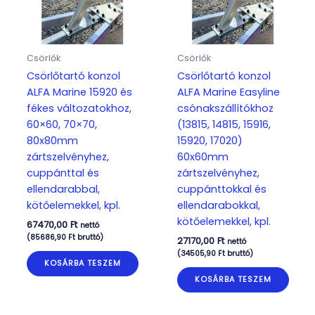
Csörlők
Csörlők
Csörlőtartó konzol
Csörlőtartó konzol
ALFA Marine 15920 és
ALFA Marine Easyline
fékes változatokhoz,
csónakszállítókhoz
60×60, 70×70,
(13815, 14815, 15916,
80x80mm
15920, 17020)
zártszelvényhez,
60x60mm
cuppánttal és
zártszelvényhez,
ellendarabbal,
cuppánttokkal és
kötőelemekkel, kpl.
ellendarabokkal,
kötőelemekkel, kpl.
67470,00
Ft
nettó
(
85686,90
Ft
bruttó)
27170,00
Ft
nettó
(
34505,90
Ft
bruttó)
KOSÁRBA TESZEM
KOSÁRBA TESZEM