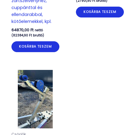
zártszelvényhez,
(
27901,90
Ft
bruttó)
cuppánttal és
KOSÁRBA TESZEM
ellendarabbal,
kötőelemekkel, kpl.
64870,00
Ft
nettó
(
82384,90
Ft
bruttó)
KOSÁRBA TESZEM
Csörlők