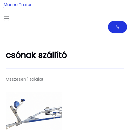
Skip
Marine Trailer
to
content
csónak szállító
Összesen 1 találat