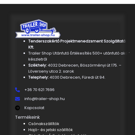
Tenderszakértő Projektmenedzsment Szolgáltató
Kft.
Trailer Shop Utánfutó Értékesítés 500+ utánfutó akár
készletről
Székhely:
4032 Debrecen, Böszörményi út 175. –
Lóverseny utca 2. sarok
Telephely:
4030 Debrecen, Füredi út 94.
+36 70 621 7696
info@trailer-shop.hu
Kapcsolat
Termékeink
Csónakszállítók
Hajó- és jetski szállítók