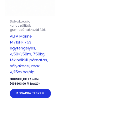
Sólyakocsik,
kenuszállítók,
gumicsónak-szállítók
ALFA Marine
14716HP.75S
egytengelyes,
4,50×1,58m, 750kg,
fék nélküli, párnafás,
sólyakocsi, max
4,25m hajóig
388900,00
Ft
nettó
(
493903,00
Ft
bruttó)
KOSÁRBA TESZEM