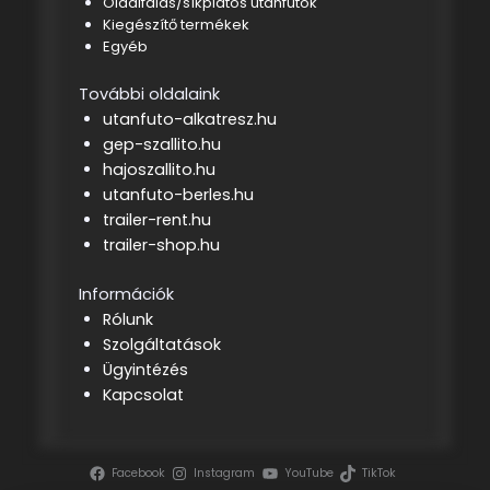
Oldalfalas/síkplatós utánfutók
Kiegészítő termékek
Egyéb
További oldalaink
utanfuto-alkatresz.hu
gep-szallito.hu
hajoszallito.hu
utanfuto-berles.hu
trailer-rent.hu
trailer-shop.hu
Információk
Rólunk
Szolgáltatások
Ügyintézés
Kapcsolat
Facebook
Instagram
YouTube
TikTok