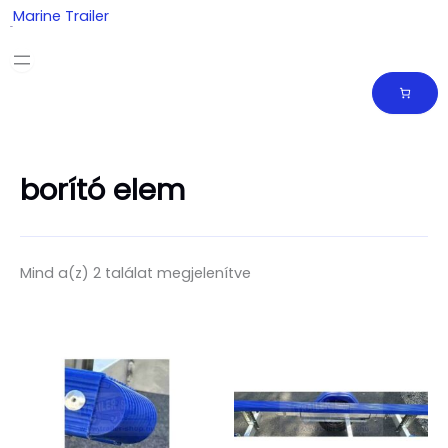
Skip
Marine Trailer
to
content
borító elem
Mind a(z) 2 találat megjelenítve