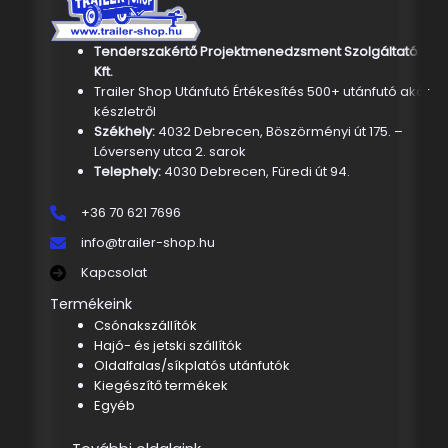
Tenderszakértő Projektmenedzsment Szolgáltató
Kft.
Trailer Shop Utánfutó Értékesítés 500+ utánfutó akár
készletről
Székhely:
4032 Debrecen, Böszörményi út 175. –
Lóverseny utca 2. sarok
Telephely:
4030 Debrecen, Füredi út 94.
+36 70 621 7696
info@trailer-shop.hu
Kapcsolat
Termékeink
Csónakszállítók
Hajó- és jetski szállítók
Oldalfalas/síkplatós utánfutók
Kiegészítő termékek
Egyéb