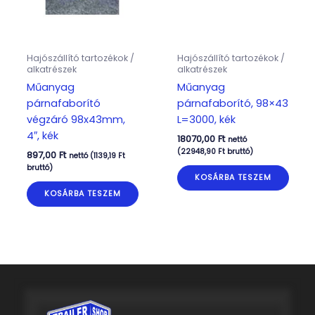
Hajószállító tartozékok /
Hajószállító tartozékok /
alkatrészek
alkatrészek
Műanyag
Műanyag
párnafaborító
párnafaborító, 98×43
végzáró 98x43mm,
L=3000, kék
4″, kék
18070,00
Ft
nettó
(
22948,90
Ft
bruttó)
897,00
Ft
nettó (
1139,19
Ft
bruttó)
KOSÁRBA TESZEM
KOSÁRBA TESZEM