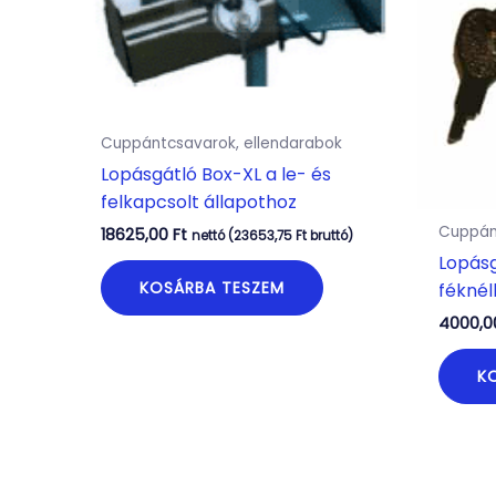
Cuppántcsavarok, ellendarabok
Lopásgátló Box-XL a le- és
felkapcsolt állapothoz
Cuppán
18625,00
Ft
nettó (
23653,75
Ft
bruttó)
Lopásg
KOSÁRBA TESZEM
féknél
4000,
K