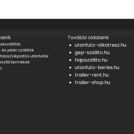
eink
További oldalaink
akszállítók
utanfuto-alkatresz.hu
 és jetski szállítók
gep-szallito.hu
falas/síkplatós utánfutók
hajoszallito.hu
észítő termékek
utanfuto-berles.hu
b
trailer-rent.hu
trailer-shop.hu