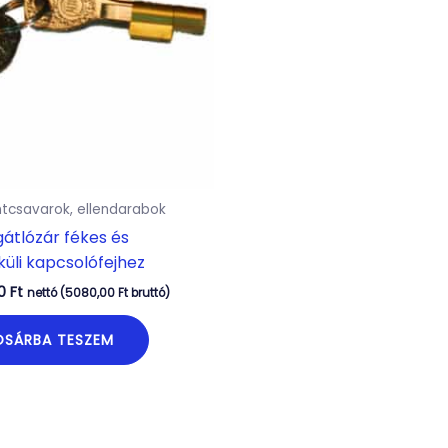
tcsavarok, ellendarabok
átlózár fékes és
küli kapcsolófejhez
00
Ft
nettó (
5080,00
Ft
bruttó)
OSÁRBA TESZEM