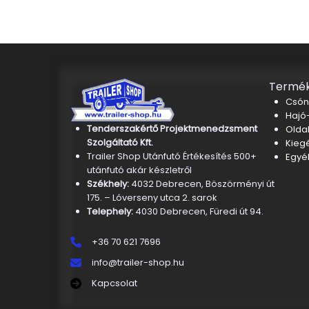
Termék
Csón
Hajó-
Tenderszakértő Projektmenedzsment
Oldal
Szolgáltató Kft.
Kieg
Trailer Shop Utánfutó Értékesítés 500+
Egyé
utánfutó akár készletről
Székhely:
4032 Debrecen, Böszörményi út
175. – Lóverseny utca 2. sarok
Telephely:
4030 Debrecen, Füredi út 94.
+36 70 621 7696
info@trailer-shop.hu
Kapcsolat