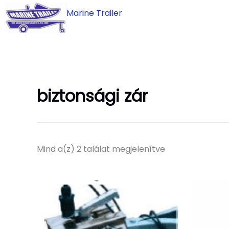
Skip
Marine Trailer
to
content
biztonsági zár
Mind a(z) 2 találat megjelenítve