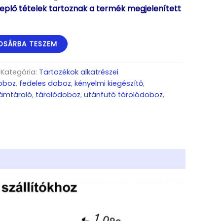
eplő tételek tartoznak a termék megjelenített
OSÁRBA TESZEM
Kategória:
Tartozékok alkatrészei
oboz
,
fedeles doboz
,
kényelmi kiegészítő
,
zámtároló
,
tárolódoboz
,
utánfutó tárolódoboz
,