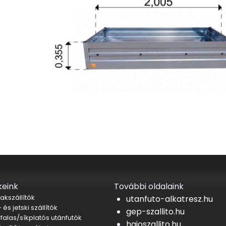
eink
További oldalaink
akszállítók
utanfuto-alkatresz.hu
 és jetski szállítók
gep-szallito.hu
falas/síkplatós utánfutók
hajoszallito.hu