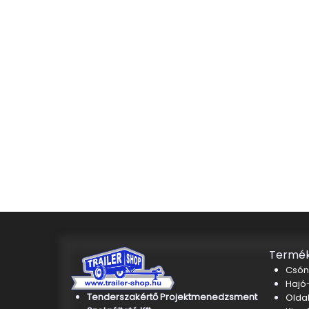
Termék
Csón
Hajó-
Tenderszakértő Projektmenedzsment
Oldal