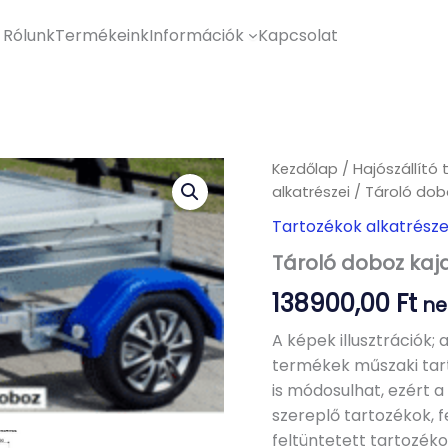
Rólunk
Termékeink
Információk
Kapcsolat
Kezdőlap
/
Hajószállító 
alkatrészei
/ Tároló dobo
Tartozékok alkatrésze
Tároló doboz kaj
138900,00
Ft
ne
A képek illusztrációk; 
termékek műszaki tart
is módosulhat, ezért a
szereplő tartozékok, 
feltüntetett tartozéko