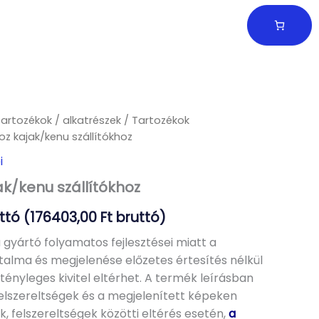
tartozékok / alkatrészek
/
Tartozékok
z kajak/kenu szállítókhoz
i
ak/kenu szállítókhoz
ttó (
176403,00
Ft
bruttó)
a gyártó folyamatos fejlesztései miatt a
alma és megjelenése előzetes értesítés nélkül
 tényleges kivitel eltérhet. A termék leírásban
felszereltségek és a megjelenített képeken
k, felszereltségek közötti eltérés esetén,
a