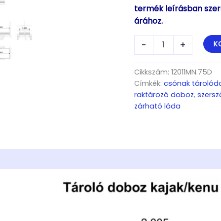
termék leírásban szer
árához.
Tároló
-
+
K
doboz
kajak/kenu
szállítókhoz
Cikkszám:
12011MN.75D
mennyiség
Címkék:
csónak tárolód
raktározó doboz
,
szers
zárható láda