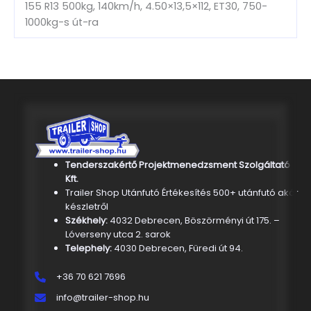
155 R13 500kg, 140km/h, 4.50×13,5×112, ET30, 750-
1000kg-s út-ra
Tenderszakértő Projektmenedzsment Szolgáltató
Kft.
Trailer Shop Utánfutó Értékesítés 500+ utánfutó akár
készletről
Székhely:
4032 Debrecen, Böszörményi út 175. –
Lóverseny utca 2. sarok
Telephely:
4030 Debrecen, Füredi út 94.
+36 70 621 7696
info@trailer-shop.hu