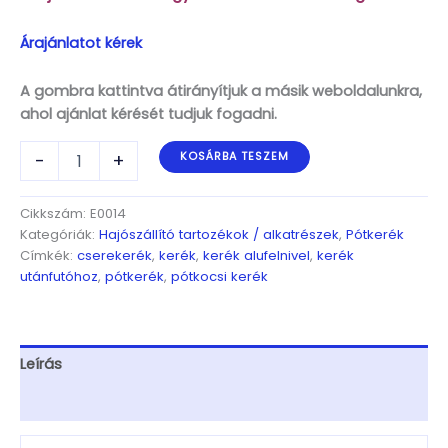
Árajánlatot kérek
A gombra kattintva átirányítjuk a másik weboldalunkra,
ahol ajánlat kérését tudjuk fogadni.
Pótkerék
-
+
KOSÁRBA TESZEM
155
R13
500kg,
Cikkszám:
E0014
140km/h,
Kategóriák:
Hajószállító tartozékok / alkatrészek
,
Pótkerék
4.50x13,5x112,
Címkék:
cserekerék
,
kerék
,
kerék alufelnivel
,
kerék
ET30,
utánfutóhoz
,
pótkerék
,
pótkocsi kerék
750-
1000kg-
s
út-
Leírás
ra
mennyiség
További információk