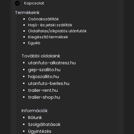
Kapcsolat
Termékeink
Csónakszállítók
Hajó- és jetski szállítók
Oldalfalas/síkplatós utánfutók
Kiegészítő termékek
Egyéb
További oldalaink
utanfuto-alkatresz.hu
gep-szallito.hu
hajoszallito.hu
utanfuto-berles.hu
trailer-rent.hu
trailer-shop.hu
Információk
Rólunk
Szolgáltatások
Ügyintézés