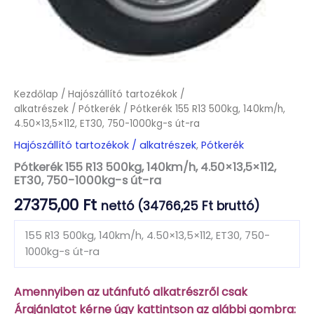
Kezdőlap
/
Hajószállító tartozékok /
alkatrészek
/
Pótkerék
/ Pótkerék 155 R13 500kg, 140km/h,
4.50×13,5×112, ET30, 750-1000kg-s út-ra
Hajószállító tartozékok / alkatrészek
,
Pótkerék
Pótkerék 155 R13 500kg, 140km/h, 4.50×13,5×112,
ET30, 750-1000kg-s út-ra
27375,00
Ft
nettó (
34766,25
Ft
bruttó)
155 R13 500kg, 140km/h, 4.50×13,5×112, ET30, 750-
1000kg-s út-ra
Amennyiben az utánfutó alkatrészről csak
Árajánlatot kérne úgy kattintson az alábbi gombra: