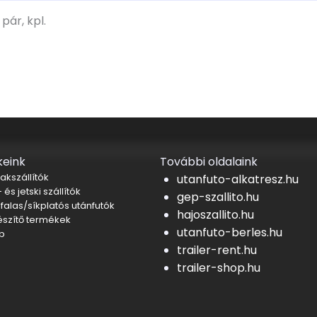
pár, kpl.
eink
További oldalaink
akszállítók
utanfuto-alkatresz.hu
 és jetski szállítók
gep-szallito.hu
falas/síkplatós utánfutók
hajoszallito.hu
észítő termékek
utanfuto-berles.hu
b
trailer-rent.hu
trailer-shop.hu