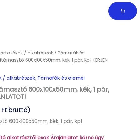
tartozékok / alkatrészek
/
Párnafák és
itámasztó 600x100x50mm, kék, 1 pár, kpl. KÉRJEN
k / alkatrészek
,
Párnafák és elemei
támasztó 600x100x50mm, kék, 1 pár,
ÁNLATOT!
7
Ft
bruttó)
ztó 600x100x50mm, kék, 1 pár, kpl.
ó alkatrészről csak Árajánlatot kérne úgy