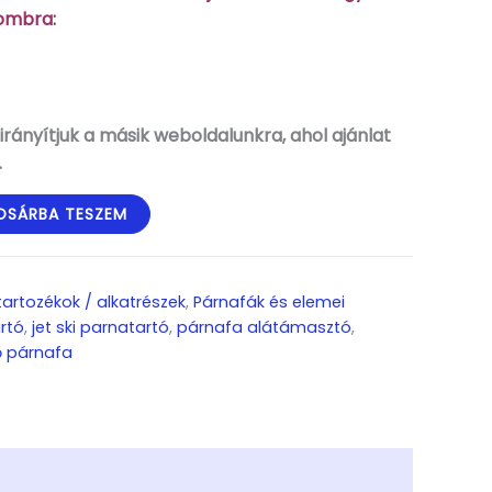
gombra:
rányítjuk a másik weboldalunkra, ahol ajánlat
.
OSÁRBA TESZEM
 tartozékok / alkatrészek
,
Párnafák és elemei
rtó
,
jet ski parnatartó
,
párnafa alátámasztó
,
ő párnafa