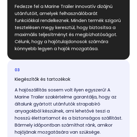
Fedezze fel a Marine Trailer innovatív dizájnú
utánfutóit, amelyek felhasználóbarát
funkciókkal rendelkeznek. Minden termék szigorú
tesztelésen megy keresztül, hogy biztosítsa a
maximális teljesítményt és megbízhatóságot.
Célunk, hogy a hajótulajdonosok számára
könnyebb legyen a hajók mozgatása.
03
Kiegészítők és tartozékok
A hajószállítás sosem volt ilyen egyszerű! A
Marine Trailer szakértelme garantálja, hogy az
általunk gyártott utánfutók strapabíró
anyagokból készülnek, ami lehetővé teszi a
hosszú élettartamot és a biztonságos szállítást.
Bármely időpontban számíthat ránk, amikor
hajójának mozgatására van szüksége.