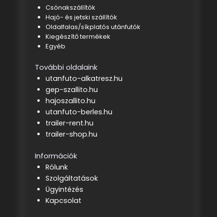
Csónakszállítók
Hajó- és jetski szállítók
Oldalfalas/síkplatós utánfutók
Kiegészítő termékek
Egyéb
További oldalaink
utanfuto-alkatresz.hu
gep-szallito.hu
hajoszallito.hu
utanfuto-berles.hu
trailer-rent.hu
trailer-shop.hu
Információk
Rólunk
Szolgáltatások
Ügyintézés
Kapcsolat