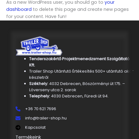
As a new WordPress user, you should go to
your
dashboard
to delete this page and create new pages
for your content. Have fun!
Tenderszakértő Projektmenedzsment Szolgáltató
Kft.
Trailer Shop Utánfutó Értékesítés 500+ utánfutó akár
készletről
Székhely:
4032 Debrecen, Böszörményi út 175. –
Lóverseny utca 2. sarok
Telephely:
4030 Debrecen, Füredi út 94.
+36 70 621 7696
info@trailer-shop.hu
Kapcsolat
Termékeink