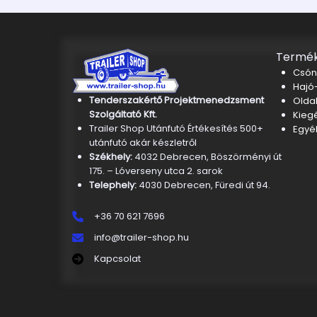
Termék
Csón
Hajó-
Tenderszakértő Projektmenedzsment
Oldal
Szolgáltató Kft.
Kieg
Trailer Shop Utánfutó Értékesítés 500+
Egyé
utánfutó akár készletről
Székhely:
4032 Debrecen, Böszörményi út
175. – Lóverseny utca 2. sarok
Telephely:
4030 Debrecen, Füredi út 94.
+36 70 621 7696
info@trailer-shop.hu
Kapcsolat