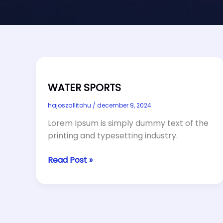
WATER SPORTS
hajoszallitohu
/
december 9, 2024
Lorem Ipsum is simply dummy text of the
printing and typesetting industry.
WATER
Read Post »
SPORTS