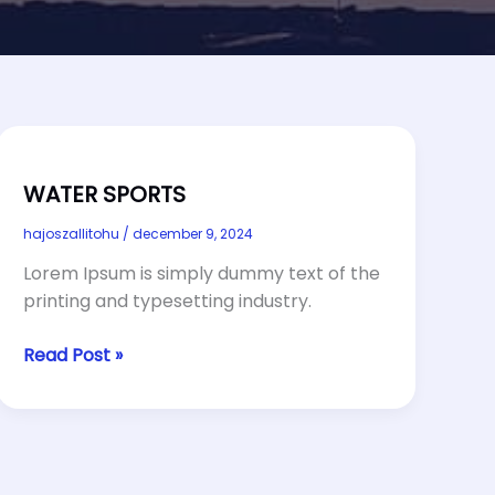
WATER SPORTS
hajoszallitohu
/
december 9, 2024
Lorem Ipsum is simply dummy text of the
printing and typesetting industry.
WATER
Read Post »
SPORTS