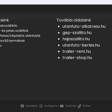
eink
További oldalaink
akszállítók
utanfuto-alkatresz.hu
 és jetski szállítók
gep-szallito.hu
falas/síkplatós utánfutók
hajoszallito.hu
észítő termékek
utanfuto-berles.hu
b
trailer-rent.hu
trailer-shop.hu
Facebook
Instagram
YouTube
TikTok