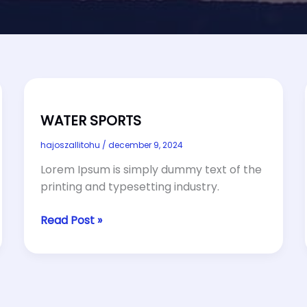
WATER SPORTS
hajoszallitohu
/
december 9, 2024
Lorem Ipsum is simply dummy text of the
printing and typesetting industry.
WATER
Read Post »
SPORTS